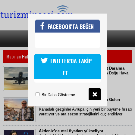
FACEBOOK'TA BEĞEN
SON DAKİKA
KATEGORİLER
Mabrian Haberleri
TWITTER'DA TAKİP
Amerika-Orta Doğu Uçuşlarında Sert Daralma
ET
İran'daki gerginlik Sonrası Amerika-Orta Doğu Hava
Bağlantılarında Sert Daralma
Bir Daha Gösterme
Ara Sezonun Yeni Gücü: Kanada’dan Gelen
Turistler
Kanadalı gezginler Avrupa için yeni bir büyüme fırsatı
yaratıyor ve ara sezon stratejilerini güçlendiriyor
Akdeniz’de otel fiyatları yükseliyor