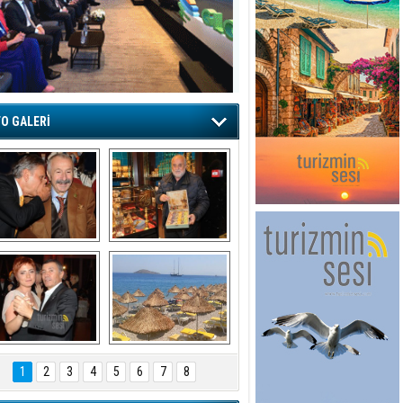
O GALERİ
şaran ULUSOY ve 
Avni Ongurlar ile 
Firuz BAĞLIKAYA
TATLI bir muhabbet
URAT DEDEMAN
TATİL
1
2
3
4
5
6
7
8