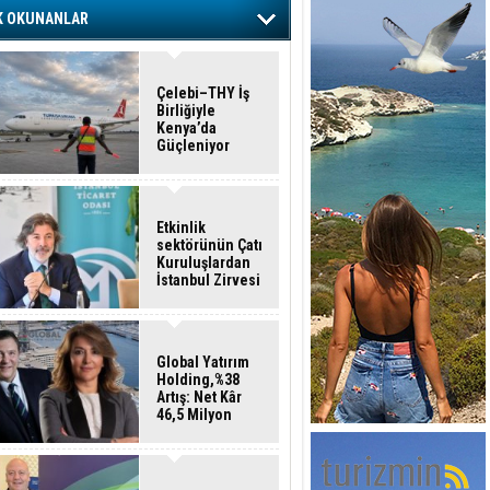
K OKUNANLAR
Çelebi–THY İş
Birliğiyle
Kenya’da
Güçleniyor
Etkinlik
sektörünün Çatı
Kuruluşlardan
İstanbul Zirvesi
Global Yatırım
Holding,%38
Artış: Net Kâr
46,5 Milyon
Dolar