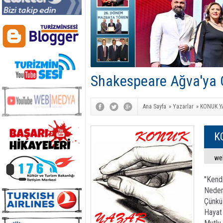
Shakespeare Ağva'ya G
Ana Sayfa
»
Yazarlar
»
KONUK Y
K
we
''Ken
Neden
Çünkü
Hayat 