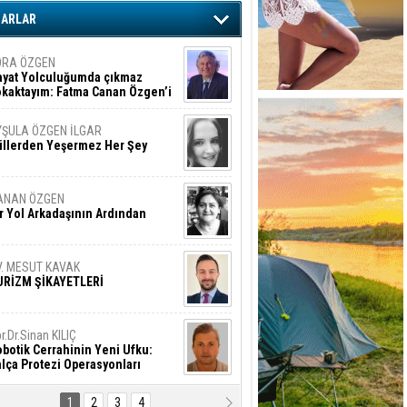
ZARLAR
ORA ÖZGEN
ayat Yolculuğumda çıkmaz
okaktayım: Fatma Canan Özgen’i
nıyorum
YŞULA ÖZGEN İLGAR
üllerden Yeşermez Her Şey
ANAN ÖZGEN
r Yol Arkadaşının Ardından
V. MESUT KAVAK
URİZM ŞİKAYETLERİ
r.Dr.Sinan KILIÇ
botik Cerrahinin Yeni Ufku:
lça Protezi Operasyonları
1
2
3
4
AMAZAN BAŞAN