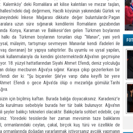
Kalemköy’ deki Romalılara ait kilise kalıntıları ve mezar taşları,
ahallesi’ndeki dağ değirmeni, Hacıllı köyünün yakınındaki Gürlek ve
üneyindeki İnkese Mağarası dikkate değer buluntulardır.Pagan
aralara uzun süre sığınarak kendilerini Romalıların gazabından
rısında Konya, Karaman ve Balıkesir’den gelen Türkmen boylarının
halkı da Türkmen boylarının torunları olup “Manav”, yani yerli
FOT
ysal, mülayim, tartışmayı sevmeyen Manavlar kendi ifadeleri ile
 davranan) bir yapıya sahiptirler. Bu uyumlu ve uysal yapıları,
ini sık kullanmalarıyla da kendini göstermektedir.Ağva’nın geçmişine
ıyor. 18. yüzyıl hattatlarından Siyahi Ahmet Efendi, deniz yolculuğu
n dolayı mecburen Ağva’ya sığınır. Karaya çıkıp gezerlerken bir
ndi der ki: "Şu biçareler Şile’ye varıp daha keyifli bir yere
Ahmet Efendi o gece Ağva’da ölüp o mezarlığa gömülür.Tarihi
Ba
Ağva.
sizin için biçilmiş kaftan. Burada balığa doyacaksınız. Karadeniz'e
nda kurulması sebebiyle burada her tür balık bulunuyor. Ağva'nın
yler balıkçı tekneleri olacaktır. Balıkçılarla sohbet edebilir, çay
M
lirsiniz. Yöredeki tesislerde her zaman mevsimin taze balıklarını
ğil, ormanlarındaki ceylan, çakal, birçok kuş türü ve özellikle de
a ormanlarında doğadan yararlanmak istiyorsanız avcılık yapmanın