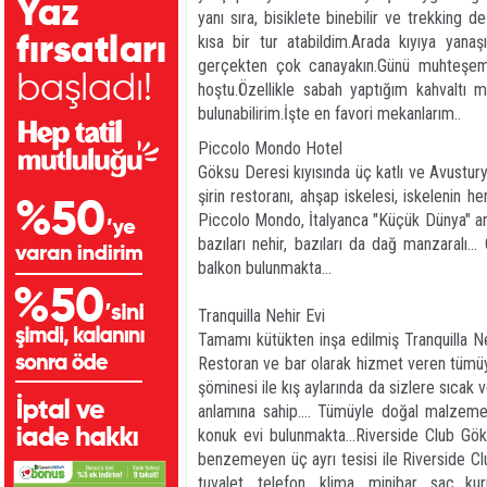
yanı sıra, bisiklete binebilir ve trekking d
kısa bir tur atabildim.Arada kıyıya yanaşı
gerçekten çok canayakın.Günü muhteşem b
hoştu.Özellikle sabah yaptığım kahvaltı m
bulunabilirim.İşte en favori mekanlarım..
Piccolo Mondo Hotel
Göksu Deresi kıyısında üç katlı ve Avustur
şirin restoranı, ahşap iskelesi, iskelenin h
Piccolo Mondo, İtalyanca "Küçük Dünya" an
bazıları nehir, bazıları da dağ manzaralı.
balkon bulunmakta...
Tranquilla Nehir Evi
Tamamı kütükten inşa edilmiş Tranquilla Neh
Restoran ve bar olarak hizmet veren tümüyl
şöminesi ile kış aylarında da sizlere sıcak 
anlamına sahip.... Tümüyle doğal malzemel
konuk evi bulunmakta...Riverside Club Göks
benzemeyen üç ayrı tesisi ile Riverside Clu
tuvalet, telefon, klima, minibar, saç k