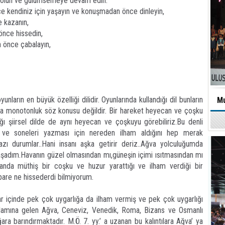
 olun ve gülümsemeye devam edin.
e kendiniz için yaşayın ve konuşmadan önce dinleyin,
 kazanın,
önce hissedin,
önce çabalayın,
nların en büyük özelliği dilidir. Oyunlarında kullandığı dil bunların
Mu
atımda monotonluk söz konusu değildir. Bir hareket heyecan ve çoşku
ığı şiirsel dilde de aynı heyecan ve çoşkuyu görebiliriz.Bu denli
ri ve soneleri yazması için nereden ilham aldığını hep merak
zı durumlar..Hani insanı aşka getirir deriz..Ağva yolculuğumda
aşadım.Havanın güzel olmasından mı,güneşin içimi ısıtmasından mı
sanda müthiş bir coşku ve huzur yarattığı ve ilham verdiği bir
are ne hissederdi bilmiyorum.
ar içinde pek çok uygarlığa da ilham vermiş ve pek çok uygarlığı
 anlamına gelen Ağva, Ceneviz, Venedik, Roma, Bizans ve Osmanlı
ra barındırmaktadır. M.Ö. 7. yy.’ a uzanan bu kalıntılara Ağva’ ya