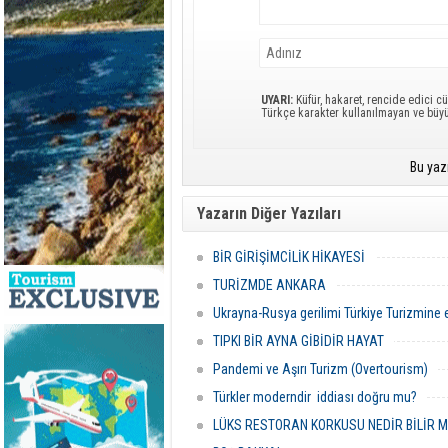
UYARI:
Küfür, hakaret, rencide edici cü
Türkçe karakter kullanılmayan ve büy
Bu yaz
Yazarın Diğer Yazıları
BİR GİRİŞİMCİLİK HİKAYESİ
TURİZMDE ANKARA
Ukrayna-Rusya gerilimi Türkiye Turizmine e
TIPKI BİR AYNA GİBİDİR HAYAT
Pandemi ve Aşırı Turizm (Overtourism)
Türkler moderndir iddiası doğru mu?
LÜKS RESTORAN KORKUSU NEDİR BİLİR Mİ