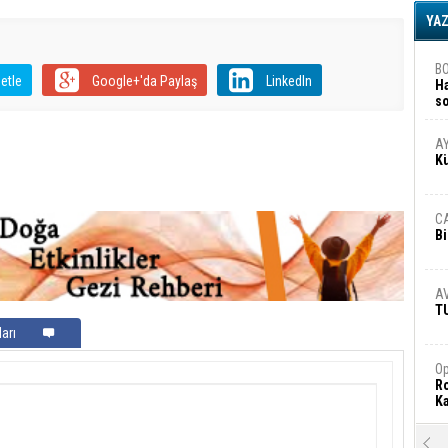
YA
B
etle
Google+'da Paylaş
LinkedIn
H
s
A
A
K
C
Bi
A
T
arı
Op
Ro
Ka
R