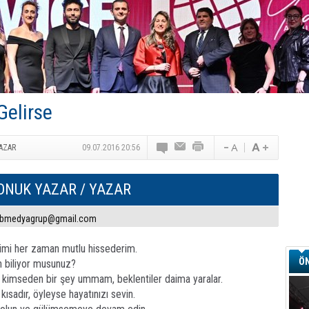
TAV Havalimanları’ndan Yılın İlk Yarısında Rekor
SunExpress’ten Tatil Hamlesi
NG Grup, Domaniç’in Potansiyelini Vurguladı
elirse
AZAR
09.07.2016 20:56
ONUK YAZAR
/ YAZAR
bmedyagrup@gmail.com
dimi her zaman mutlu hissederim.
ÖN
 biliyor musunuz?
 kimseden bir şey ummam, beklentiler daima yaralar.
kısadır, öyleyse hayatınızı sevin.