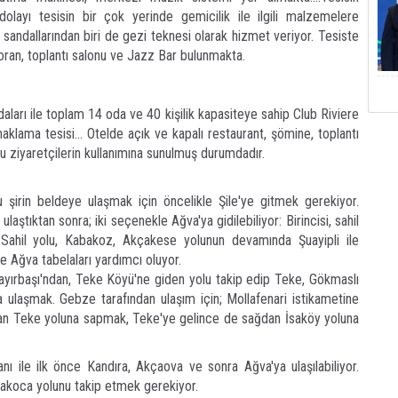
dolayı tesisin bir çok yerinde gemicilik ile ilgili malzemelere
sandallarından biri de gezi teknesi olarak hizmet veriyor. Tesiste
toran, toplantı salonu ve Jazz Bar bulunmakta.
ları ile toplam 14 oda ve 40 kişilik kapasiteye sahip Club Riviere
aklama tesisi... Otelde açık ve kapalı restaurant, şömine, toplantı
u ziyaretçilerin kullanımına sunulmuş durumdadır.
 şirin beldeye ulaşmak için öncelikle Şile'ye gitmek gerekiyor.
ulaştıktan sonra; iki seçenekle Ağva'ya gidilebiliyor: Birincisi, sahil
or. Sahil yolu, Kabakoz, Akçakese yolunun devamında Şuayipli ile
e Ağva tabelaları yardımcı oluyor.
 Çayırbaşı'ndan, Teke Köyü'ne giden yolu takip edip Teke, Gökmaslı
 ulaşmak. Gebze tarafından ulaşım için; Mollafenari istikametine
dan Teke yoluna sapmak, Teke'ye gelince de sağdan İsaköy yoluna
anı ile ilk önce Kandıra, Akçaova ve sonra Ağva'ya ulaşılabiliyor.
çakoca yolunu takip etmek gerekiyor.