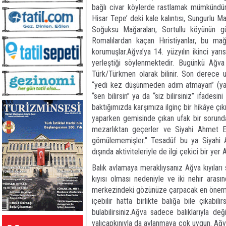
bağlı civar köylerde rastlamak mümkündür. 
Hisar Tepe’ deki kale kalıntısı, Sungurlu M
Soğuksu Mağaraları, Sortullu köyünün g
Romalılardan kaçan Hıristiyanlar, bu mağ
korumuşlar.Ağva’ya 14. yüzyılın ikinci ya
yerleştiği söylenmektedir. Bugünkü Ağva 
Türk/Türkmen olarak bilinir. Son derece u
“yedi kez düşünmeden adım atmayan” (yavaş
“sen bilirsin” ya da “siz bilirsiniz” ifades
baktığımızda karşımıza ilginç bir hikâye çık
yaparken gemisinde çıkan ufak bir sorunda
mezarlıktan geçerler ve Siyahi Ahmet Efe
gömülememişler." Tesadüf bu ya Siyahi 
dışında aktiviteleriyle de ilgi çekici bir yer 
Balık avlamaya meraklıysanız Ağva kıyıları 
kıyısı olması nedeniyle ve iki nehir arası
merkezindeki gözünüze çarpacak en önemli şe
içebilir hatta birlikte balığa bile çıkabi
bulabilirsiniz.Ağva sadece balıklarıyla de
yalıçapkınıyla da avlanmaya çok uygun. Ağv