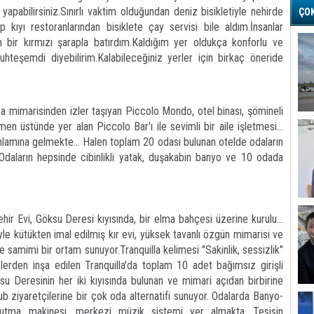
e yapabilirsiniz.Sınırlı vaktim olduğundan deniz bisikletiyle nehirde
ÇO
p kıyı restoranlarından bisiklete çay servisi bile aldım.İnsanlar
ir kırmızı şarapla batırdım.Kaldığım yer oldukça konforlu ve
uhteşemdi diyebilirim.Kalabileceğiniz yerler için birkaç öneride
ya mimarisinden izler taşıyan Piccolo Mondo, otel binası, şömineli
emen üstünde yer alan Piccolo Bar'ı ile sevimli bir aile işletmesi...
lamına gelmekte... Halen toplam 20 odası bulunan otelde odaların
.. Odaların hepsinde cibinlikli yatak, duşakabin banyo ve 10 odada
ir Evi, Göksu Deresi kıyısında, bir elma bahçesi üzerine kurulu...
e kütükten imal edilmiş kır evi, yüksek tavanlı özgün mimarisi ve
ve samimi bir ortam sunuyor.Tranquilla kelimesi "Sakinlik, sessizlik"
erden inşa edilen Tranquilla'da toplam 10 adet bağımsız girişli
u Deresinin her iki kıyısında bulunan ve mimari açıdan birbirine
b ziyaretçilerine bir çok oda alternatifi sunuyor. Odalarda Banyo-
urutma makinesi, merkezi müzik sistemi yer almakta....Tesisin