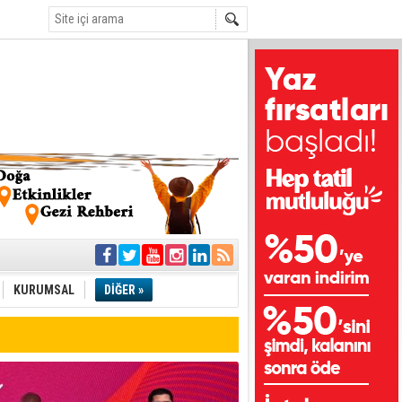
i
olar
KURUMSAL
DİĞER »