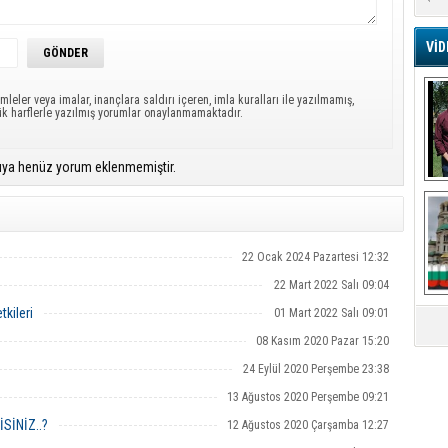
Ar
VİD
G
Ş
mleler veya imalar, inançlara saldırı içeren, imla kuralları ile yazılmamış,
ük harflerle yazılmış yorumlar onaylanmamaktadır.
A
Ha
ıya henüz yorum eklenmemiştir.
Mi
R
U
Tü
V
22 Ocak 2024 Pazartesi 12:32
22 Mart 2022 Salı 09:04
D
B
tkileri
01 Mart 2022 Salı 09:01
E
08 Kasım 2020 Pazar 15:20
24 Eylül 2020 Perşembe 23:38
Or
Fİ
13 Ağustos 2020 Perşembe 09:21
SİNİZ..?
12 Ağustos 2020 Çarşamba 12:27
O