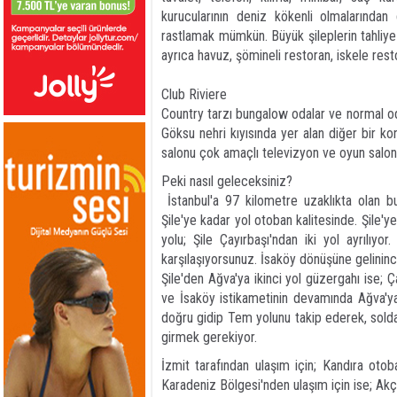
kurucularının deniz kökenli olmalarından 
rastlamak mümkün. Büyük şileplerin tahliye 
ayrıca havuz, şömineli restoran, iskele res
Club Riviere
Country tarzı bungalow odalar ve normal oda
Göksu nehri kıyısında yer alan diğer bir kon
salonu çok amaçlı televizyon ve oyun salon
Peki nasıl geleceksiniz?
İstanbul'a 97 kilometre uzaklıkta olan bu
Şile'ye kadar yol otoban kalitesinde. Şile'ye 
yolu; Şile Çayırbaşı'ndan iki yol ayrılıy
karşılaşıyorsunuz. İsaköy dönüşüne gelininc
Şile'den Ağva'ya ikinci yol güzergahı ise;
ve İsaköy istikametinin devamında Ağva'ya
doğru gidip Tem yolunu takip ederek, sol
girmek gerekiyor.
İzmit tarafından ulaşım için; Kandıra otob
Karadeniz Bölgesi'nden ulaşım için ise; Ak