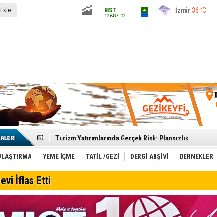
13687.93
İstanbul
31 °C
 Ekle
Altın
6248.13
Antalya
36 °C
Dolar
47.5424
Ankara
28 °C
Euro
54.8042
Etkinlik sektörünün Çatı Kuruluşlardan İstanbul Zirves
Turizm Yatırımlarında Gerçek Risk: Plansızlık
Çelebi–THY İş Birliğiyle Kenya’da Güçleniyor
Global Yatırım Holding,%38 Artış: Net Kâr 46,5 Milyon D
Yabancı Dijital Platformlara Ayrıcalık Yasası
ULAŞTIRMA
YEME İÇME
TATİL /GEZİ
DERGİ ARŞİVİ
DERNEKLER
Tatilsepeti’nden Villa Tatili Modeli
Jolly ile Mezopotamya’ya Yolculuk!
evi İflas Etti
Turizmde maliyet artışı, talep dengelerini sarsıyor
LÖSEV Yaz Okulu’nda Şifa ve Neşe
Turizm geliri ilk 6 ayda 25,7 milyar dolar oldu
Canovate’den Yeni Nesil Veri Merkezleri
Türk MICE Sektörüne Yeni Fırsatlar