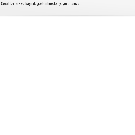
 Sesi
| İzinsiz ve kaynak gösterilmeden yayınlanamaz.
Ç
T
U
Y
S
D
A
Od
ba
K
Bİ