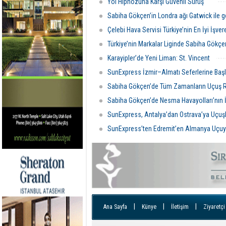
Yol Hipnozuna Karşı Güvenli Sürüş
Sabiha Gökçen’in Londra ağı Gatwick ile g
Çelebi Hava Servisi Türkiye’nin En İyi İşver
Türkiye’nin Markalar Liginde Sabiha Gökç
Karayipler’de Yeni Liman: St. Vincent
SunExpress İzmir–Almatı Seferlerine Başl
Sabiha Gökçen’de Tüm Zamanların Uçuş 
Sabiha Gökçen’de Nesma Havayolları’nın İ
SunExpress, Antalya’dan Ostrava’ya Uçuşl
SunExpress’ten Edremit’en Almanya Uçuy
|
|
|
Ana Sayfa
Künye
İletişim
Ziyaretçi