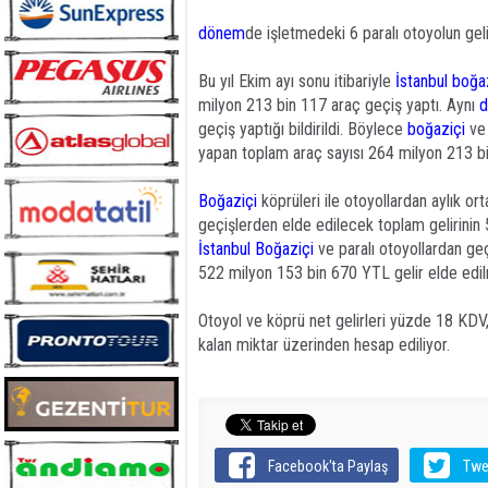
dönem
de işletmedeki 6 paralı otoyolun gel
Bu yıl Ekim ayı sonu itibariyle
İstanbul
boğa
milyon 213 bin 117 araç geçiş yaptı. Aynı
geçiş yaptığı bildirildi. Böylece
boğaziçi
ve
yapan toplam araç sayısı 264 milyon 213 bi
Boğaziçi
köprüleri ile otoyollardan aylık o
geçişlerden elde edilecek toplam gelirinin 
İstanbul
Boğaziçi
ve paralı otoyollardan g
522 milyon 153 bin 670 YTL gelir elde edil
Otoyol ve köprü net gelirleri yüzde 18 KDV
kalan miktar üzerinden hesap ediliyor.
Facebook'ta Paylaş
Twe