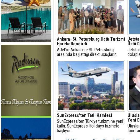
Ankara–St. Petersburg Hattı Turizmi
Jetsta
Hareketlendirdi
Üstü Do
AJet’in Ankara ile St. Petersburg
Jetstar
arasında başlattığı direkt uçuşların
dolapla
ardından, Başkent ve çevresinin turizm
açıklad
potansiyelinin Rus pazarında
tanıtılması amacıyla kapsamlı bir
tanıtım organizasyonu hayata
geçiriliyor
SunExpress’ten Tatil Hamlesi
Ulusla
Yeni 
SunExpress’ten Türkiye turizmine yeni
katkı: SunExpress Holidays hizmete
Uluslar
başlıyor
İçin T