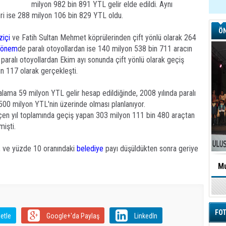
milyon 982 bin 891 YTL gelir elde edildi. Aynı
iri ise 288 milyon 106 bin 829 YTL oldu.
ÖN
ziçi
ve Fatih Sultan Mehmet köprülerinden çift yönlü olarak 264
dönem
de paralı otoyollardan ise 140 milyon 538 bin 711 aracın
 paralı otoyollardan Ekim ayı sonunda çift yönlü olarak geçiş
n 117 olarak gerçekleşti.
rtalama 59 milyon YTL gelir hesap edildiğinde, 2008 yılında paralı
500 milyon YTL'nin üzerinde olması planlanıyor.
eçen yıl toplamında geçiş yapan 303 milyon 111 bin 480 araçtan
mişti.
, ve yüzde 10 oranındaki
belediye
payı düşüldükten sonra geriye
Mu
FOT
etle
Google+'da Paylaş
LinkedIn