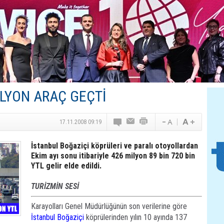
Turizm Yatırımlarında Gerçek Risk: Plansızlık
Çelebi–THY İş Birliğiyle Kenya’da Güçleniyor
Global Yatırım Holding,%38 Artış: Net Kâr 46,5 Milyon D
Yabancı Dijital Platformlara Ayrıcalık Yasası
Tatilsepeti’nden Villa Tatili Modeli
LYON ARAÇ GEÇTİ
17.11.2008 09:19
İstanbul Boğaziçi köprüleri ve paralı otoyollardan
Ekim ayı sonu itibariyle 426 milyon 89 bin 720 bin
YTL gelir elde edildi.
TURİZMİN SESİ
Karayolları Genel Müdürlüğünün son verilerine göre
İstanbul
Boğaziçi
köprülerinden yılın 10 ayında 137