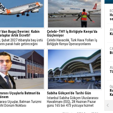
B
H
s
A
A
r’dan Bagaj Devrimi: Kabin
Çelebi–THY İş Birliğiyle Kenya’da
K
laplar Artık Ücretli!
Güçleniyor
; Şubat 2027 itibarıyla baş üstü
Çelebi Havacılık, Türk Hava Yolları İş
rını paralı hale getireceğini
Birliğiyle Kenya Operasyonlarını
ı
Güçlendiriyor
C
Bi
A
T
Op
Ro
rarası Uçuşlarla Batman’da
Sabiha Gökçen’de Tarihi Gün
Ka
Dönem
İstanbul Sabiha Gökçen Uluslararası
arası Uçuşlar, Batman Turizmi
Havalimanı (ISG), 28 Haziran Pazar
arihî Dönüm Noktası
günü 165 bin 473 yolcuya hizmet
R
vererek tüm zamanların en yüksek
Ar