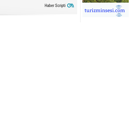
Haber Scripti
İĞDEM DİNÇ
ÜRSAB’da Yeni Dönem, Yeni
mutlar
ÜKSEL GÖK
ALSA EŞLİĞİNDE ADRENALİN
OLU KÜBA SEYAHATİ
YKUT BAKAY
a satışları düştü, otel satışları
şladı
ONUK YAZAR
R GİRİŞİMCİLİK HİKAYESİ