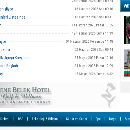
günlük yolcu rekorunu kırdı
26 Haziran 2026 Cuma 09:24
VİD
enişliyor
16 Haziran 2026 Salı 09:16
G
enleri Listesinde
16 Haziran 2026 Salı 09:11
Ş
en
14 Haziran 2026 Pazar 15:05
12 Haziran 2026 Cuma 11:39
A
Ha
ıyor
04 Haziran 2026 Perşembe 11:48
Mi
Rekoru
02 Haziran 2026 Salı 09:44
R
U
lk Uçuşu Karşılandı
24 Mayıs 2026 Pazar 12:16
Tü
ara Başladı
V
24 Mayıs 2026 Pazar 12:09
or
15 Mayıs 2026 Cuma 16:32
D
B
E
Or
Fİ
|
|
|
|
|
|
 Defteri
RSS
Teknoloji & Bilişim
Kültür ve Sanat
Spa
Doğa
Spo
O
Ca