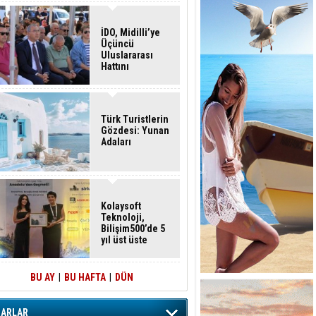
İDO, Midilli’ye
Üçüncü
Uluslararası
Hattını
Akçay’dan Açtı
Türk Turistlerin
Gözdesi: Yunan
Adaları
Kolaysoft
Teknoloji,
Bilişim500’de 5
yıl üst üste
zirvede
BU AY
|
BU HAFTA
|
DÜN
ZARLAR