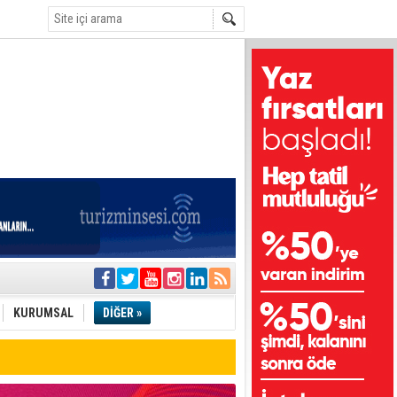
e
KURUMSAL
DİĞER »
tı
etli!
i