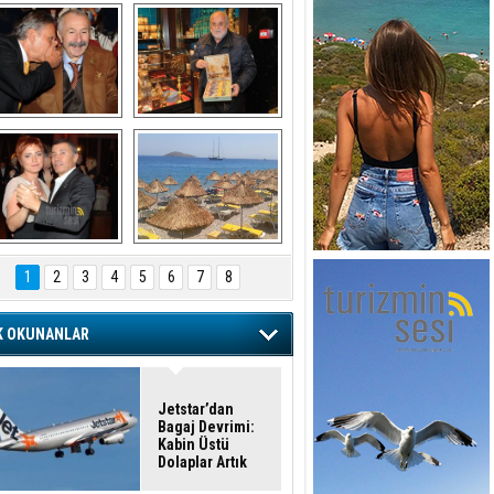
şaran ULUSOY ve 
Avni Ongurlar ile 
Firuz BAĞLIKAYA
TATLI bir muhabbet
URAT DEDEMAN
TATİL
1
2
3
4
5
6
7
8
K OKUNANLAR
Jetstar’dan
Bagaj Devrimi:
Kabin Üstü
Dolaplar Artık
Ücretli!