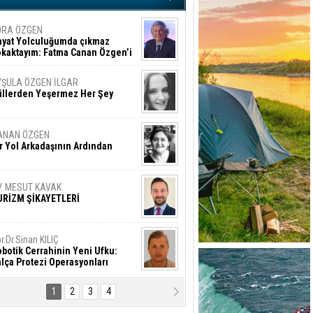
ORA ÖZGEN
ayat Yolculuğumda çıkmaz
okaktayım: Fatma Canan Özgen’i
nıyorum
YŞULA ÖZGEN İLGAR
üllerden Yeşermez Her Şey
ANAN ÖZGEN
r Yol Arkadaşının Ardından
V. MESUT KAVAK
URİZM ŞİKAYETLERİ
r.Dr.Sinan KILIÇ
botik Cerrahinin Yeni Ufku:
lça Protezi Operasyonları
1
2
3
4
AMAZAN BAŞAN
tık Şaşırmayacağız