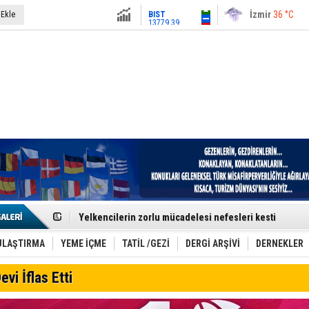
13779.39
İstanbul
31 °C
 Ekle
Altın
6659.71
Antalya
36 °C
Dolar
47.6791
Ankara
28 °C
Euro
55.1258
Denizli–İstanbul Seferleri Yeniden Günde İkiye Düştü
Yelkencilerin zorlu mücadelesi nefesleri kesti
Ankara–St. Petersburg Hattı Turizmi Hareketlendirdi
Ultra Trail Tutkunları Kaçkar’da Buluşuyor
Kolaysoft Teknoloji, Bilişim500’de 5 yıl üst üste zirved
ULAŞTIRMA
YEME İÇME
TATİL /GEZİ
DERGİ ARŞİVİ
DERNEKLER
Türk Turistlerin Gözdesi: Yunan Adaları
İDO, Midilli’ye Üçüncü Uluslararası Hattını Akçay’dan Aç
evi İflas Etti
Jetstar’dan Bagaj Devrimi: Kabin Üstü Dolaplar Artık Ücr
Trabzon UNESCO Gastronomi Şehri Yolunda
Etkinlik sektörünün Çatı Kuruluşlardan İstanbul Zirves