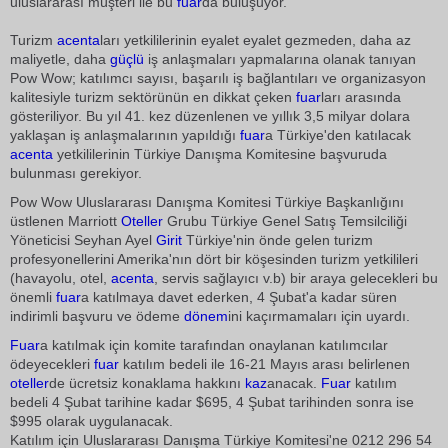
uluslararası müşteri ile bu
fuar
da buluşuyor.
Turizm
acenta
ları yetkililerinin eyalet eyalet gezmeden, daha az
maliyetle, daha
güçlü
iş anlaşmaları yapmalarına olanak tanıyan
Pow Wow; katılımcı sayısı, başarılı iş bağlantıları ve organizasyon
kalitesiyle turizm sektörünün en dikkat çeken
fuar
ları arasında
gösteriliyor. Bu yıl 41. kez düzenlenen ve yıllık 3,5 milyar dolara
yaklaşan iş anlaşmalarının yapıldığı
fuar
a Türkiye'den katılacak
acenta
yetkililerinin Türkiye Danışma Komitesine başvuruda
bulunması gerekiyor.
Pow Wow Uluslararası Danışma Komitesi Türkiye Başkanlığını
üstlenen Marriott
Oteller
Grubu Türkiye Genel Satış Temsilciliği
Yöneticisi Seyhan Ayel
Girit
Türkiye'nin önde gelen turizm
profesyonellerini Amerika'nın dört bir köşesinden turizm yetkilileri
(havayolu, otel,
acenta
, servis sağlayıcı v.b) bir araya gelecekleri bu
önemli
fuar
a katılmaya davet ederken, 4 Şubat'a kadar süren
indirimli başvuru ve ödeme
dönem
ini kaçırmamaları için uyardı.
Fuar
a katılmak için komite tarafından onaylanan katılımcılar
ödeyecekleri
fuar
katılım bedeli ile 16-21 Mayıs arası belirlenen
oteller
de ücretsiz konaklama hakkını
kaz
anacak.
Fuar
katılım
bedeli 4 Şubat tarihine kadar $695, 4 Şubat tarihinden sonra ise
$995 olarak uygulanacak.
Katılım için Uluslararası Danışma Türkiye Komitesi'ne 0212 296 54