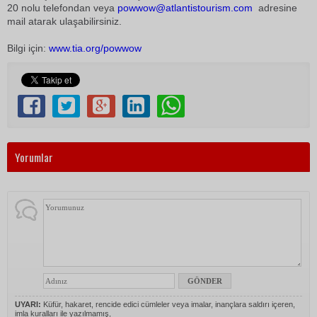
20 nolu telefondan veya
powwow@atlantistourism.com
adresine
mail atarak ulaşabilirsiniz.
Bilgi için:
www.tia.org/powwow
Yorumlar
UYARI:
Küfür, hakaret, rencide edici cümleler veya imalar, inançlara saldırı içeren,
imla kuralları ile yazılmamış,