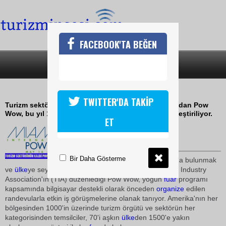
FACEBOOK'TA BEĞEN
SON DAKİKA
KATEGORİLER
POW WOW 16-20 MAYISTA MİAMİDE
TWITTER'DA TAKİP
Turizm sektörünün en önemli uluslararası fuarlarından Pow
Wow, bu yıl 16-20 Mayıs arasında Miami'de gerçekleştiriliyor.
ET
15 Ocak 2009 / 21:10
TURİZMİN SESİ
Bir Daha Gösterme
Amerika'nın tanıtımına katkıda bulunmak
ve
ülke
ye seyahati geliştirmek amacıyla kurulan Travel Industry
Association'ın (TIA) düzenlediği Pow Wow, yoğun
fuar
programı
kapsamında bilgisayar destekli olarak önceden
organize
edilen
randevularla etkin iş görüşmelerine olanak tanıyor. Amerika'nın her
bölgesinden 1000'in üzerinde turizm örgütü ve sektörün her
kategorisinden temsilciler, 70'i aşkın
ülke
den 1500'e yakın