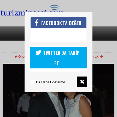
FACEBOOK'TA BEĞEN
SON DAKİKA
KATEGORİLER
DENİZ DİKKAYA
TWITTER'DA TAKİP
Önceki
1
/ 1
Sonraki
ET
Bir Daha Gösterme