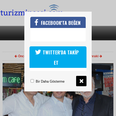
FACEBOOK'TA BEĞEN
SON DAKİKA
KATEGORİLER
BORA ÖZGEN BEYMARMARA
TWITTER'DA TAKİP
Önceki
1
/ 1
Sonraki
ET
Bir Daha Gösterme