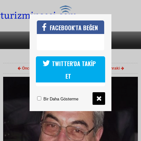
FACEBOOK'TA BEĞEN
SON DAKİKA
KATEGORİLER
FİRUZAN GÖZÜAÇIK
TWITTER'DA TAKİP
Önceki
2
/ 2
Sonraki
ET
Bir Daha Gösterme